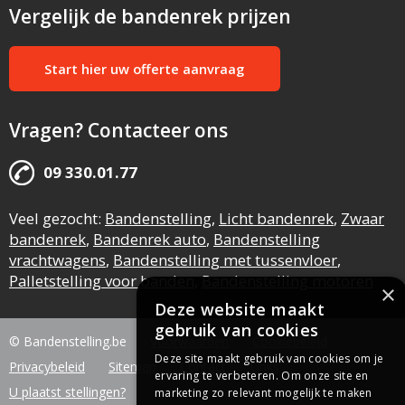
Vergelijk de bandenrek prijzen
Start hier uw offerte aanvraag
Vragen? Contacteer ons
09 330.01.77
Veel gezocht:
Bandenstelling
,
Licht bandenrek
,
Zwaar
bandenrek
,
Bandenrek auto
,
Bandenstelling
vrachtwagens
,
Bandenstelling met tussenvloer
,
Palletstelling voor banden
,
Bandenstelling motoren
×
Deze website maakt
gebruik van cookies
© Bandenstelling.be
Voorwaarden
Cookiebeleid
Deze site maakt gebruik van cookies om je
Privacybeleid
Sitemap
Contact
Links
ervaring te verbeteren. Om onze site en
U plaatst stellingen?
marketing zo relevant mogelijk te maken